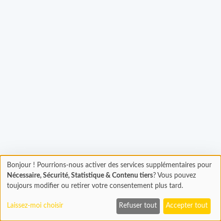
Bonjour ! Pourrions-nous activer des services supplémentaires pour
Chargement
gement...
Nécessaire, Sécurité, Statistique & Contenu tiers
? Vous pouvez
En cours...
toujours modifier ou retirer votre consentement plus tard.
Laissez-moi choisir
Refuser tout
Accepter tout