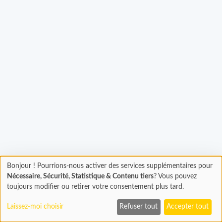
rgement...
Bonjour ! Pourrions-nous activer des services supplémentaires pour
Chargement
Nécessaire, Sécurité, Statistique & Contenu tiers
? Vous pouvez
En cours...
toujours modifier ou retirer votre consentement plus tard.
Laissez-moi choisir
Refuser tout
Accepter tout