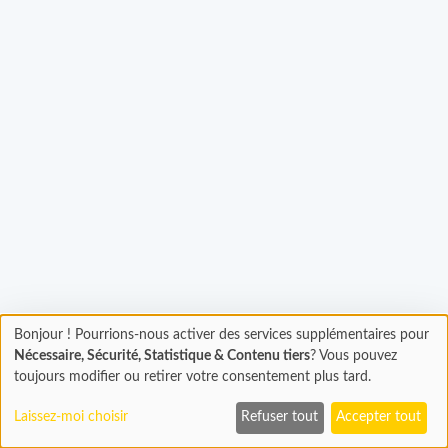
Chargement...
Bonjour ! Pourrions-nous activer des services supplémentaires pour
Chargement
Nécessaire, Sécurité, Statistique & Contenu tiers
? Vous pouvez
En cours...
toujours modifier ou retirer votre consentement plus tard.
Laissez-moi choisir
Refuser tout
Accepter tout