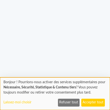
Bonjour ! Pourrions-nous activer des services supplémentaires pour
Chargement
rgement...
Nécessaire, Sécurité, Statistique & Contenu tiers
? Vous pouvez
En cours...
toujours modifier ou retirer votre consentement plus tard.
Laissez-moi choisir
Refuser tout
Accepter tout