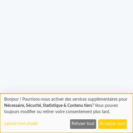
Bonjour ! Pourrions-nous activer des services supplémentaires pour
Chargement
Chargement...
Nécessaire, Sécurité, Statistique & Contenu tiers
? Vous pouvez
En cours...
toujours modifier ou retirer votre consentement plus tard.
Laissez-moi choisir
Refuser tout
Accepter tout