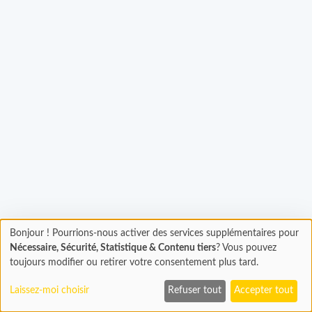
Chargement...
Bonjour ! Pourrions-nous activer des services supplémentaires pour
Chargement
Nécessaire, Sécurité, Statistique & Contenu tiers
? Vous pouvez
En cours...
toujours modifier ou retirer votre consentement plus tard.
Laissez-moi choisir
Refuser tout
Accepter tout