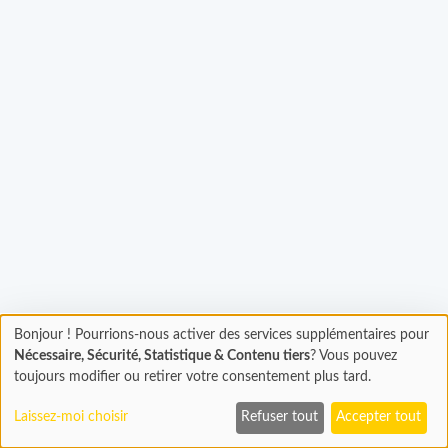
argement...
Bonjour ! Pourrions-nous activer des services supplémentaires pour
Chargement
Nécessaire, Sécurité, Statistique & Contenu tiers
? Vous pouvez
En cours...
toujours modifier ou retirer votre consentement plus tard.
Laissez-moi choisir
Refuser tout
Accepter tout