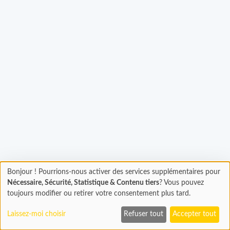
Bonjour ! Pourrions-nous activer des services supplémentaires pour
Chargement
gement...
Nécessaire, Sécurité, Statistique & Contenu tiers
? Vous pouvez
En cours...
toujours modifier ou retirer votre consentement plus tard.
Laissez-moi choisir
Refuser tout
Accepter tout