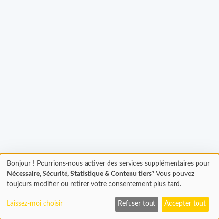
gement...
Bonjour ! Pourrions-nous activer des services supplémentaires pour
Chargement
Nécessaire, Sécurité, Statistique & Contenu tiers
? Vous pouvez
En cours...
toujours modifier ou retirer votre consentement plus tard.
Laissez-moi choisir
Refuser tout
Accepter tout