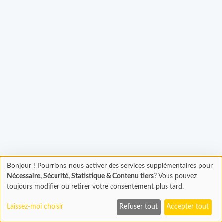
rgement...
Bonjour ! Pourrions-nous activer des services supplémentaires pour
Chargement
Nécessaire, Sécurité, Statistique & Contenu tiers
? Vous pouvez
En cours...
toujours modifier ou retirer votre consentement plus tard.
Laissez-moi choisir
Refuser tout
Accepter tout