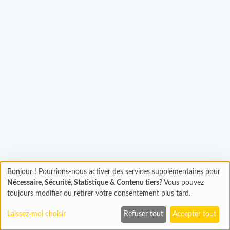
Chargement...
Bonjour ! Pourrions-nous activer des services supplémentaires pour
Chargement
Nécessaire, Sécurité, Statistique & Contenu tiers
? Vous pouvez
En cours...
toujours modifier ou retirer votre consentement plus tard.
Laissez-moi choisir
Refuser tout
Accepter tout