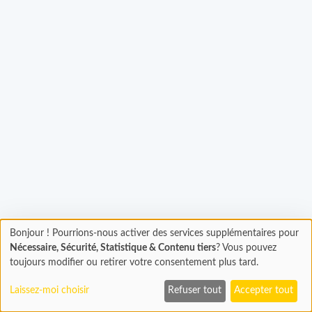
Bonjour ! Pourrions-nous activer des services supplémentaires pour
Chargement
Chargement...
Nécessaire, Sécurité, Statistique & Contenu tiers
? Vous pouvez
En cours...
toujours modifier ou retirer votre consentement plus tard.
Laissez-moi choisir
Refuser tout
Accepter tout