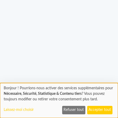
gement...
Bonjour ! Pourrions-nous activer des services supplémentaires pour
Chargement
Nécessaire, Sécurité, Statistique & Contenu tiers
? Vous pouvez
En cours...
toujours modifier ou retirer votre consentement plus tard.
Laissez-moi choisir
Refuser tout
Accepter tout