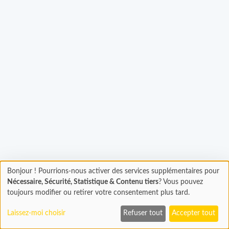
gement...
Bonjour ! Pourrions-nous activer des services supplémentaires pour
Chargement
Nécessaire, Sécurité, Statistique & Contenu tiers
? Vous pouvez
En cours...
toujours modifier ou retirer votre consentement plus tard.
Laissez-moi choisir
Refuser tout
Accepter tout