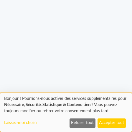
rgement...
Bonjour ! Pourrions-nous activer des services supplémentaires pour
Chargement
Nécessaire, Sécurité, Statistique & Contenu tiers
? Vous pouvez
En cours...
toujours modifier ou retirer votre consentement plus tard.
Laissez-moi choisir
Refuser tout
Accepter tout