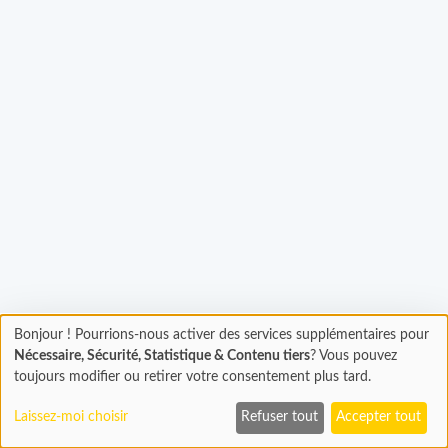
Bonjour ! Pourrions-nous activer des services supplémentaires pour
Chargement
gement...
Nécessaire, Sécurité, Statistique & Contenu tiers
? Vous pouvez
En cours...
toujours modifier ou retirer votre consentement plus tard.
Laissez-moi choisir
Refuser tout
Accepter tout