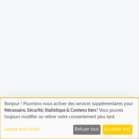
rgement...
Bonjour ! Pourrions-nous activer des services supplémentaires pour
Chargement
Nécessaire, Sécurité, Statistique & Contenu tiers
? Vous pouvez
En cours...
toujours modifier ou retirer votre consentement plus tard.
Laissez-moi choisir
Refuser tout
Accepter tout