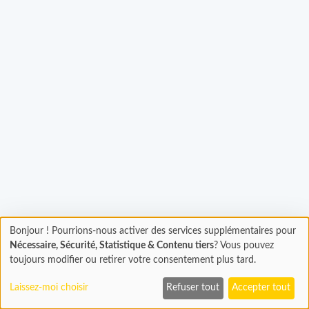
argement...
Bonjour ! Pourrions-nous activer des services supplémentaires pour
Chargement
Nécessaire, Sécurité, Statistique & Contenu tiers
? Vous pouvez
En cours...
toujours modifier ou retirer votre consentement plus tard.
Laissez-moi choisir
Refuser tout
Accepter tout