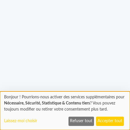
Chargement...
Bonjour ! Pourrions-nous activer des services supplémentaires pour
Chargement
Nécessaire, Sécurité, Statistique & Contenu tiers
? Vous pouvez
En cours...
toujours modifier ou retirer votre consentement plus tard.
Laissez-moi choisir
Refuser tout
Accepter tout