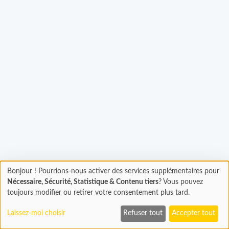
Chargement...
Bonjour ! Pourrions-nous activer des services supplémentaires pour
Chargement
Nécessaire, Sécurité, Statistique & Contenu tiers
? Vous pouvez
En cours...
toujours modifier ou retirer votre consentement plus tard.
Laissez-moi choisir
Refuser tout
Accepter tout