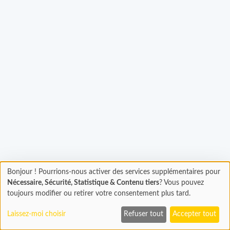
hargement...
Bonjour ! Pourrions-nous activer des services supplémentaires pour
Chargement
Nécessaire, Sécurité, Statistique & Contenu tiers
? Vous pouvez
En cours...
toujours modifier ou retirer votre consentement plus tard.
Laissez-moi choisir
Refuser tout
Accepter tout