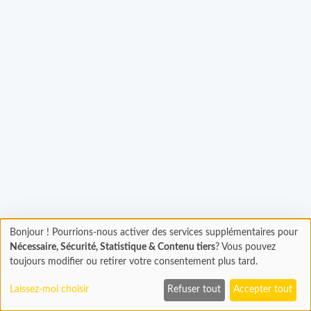
gement...
Bonjour ! Pourrions-nous activer des services supplémentaires pour
Chargement
Nécessaire, Sécurité, Statistique & Contenu tiers
? Vous pouvez
En cours...
toujours modifier ou retirer votre consentement plus tard.
Laissez-moi choisir
Refuser tout
Accepter tout