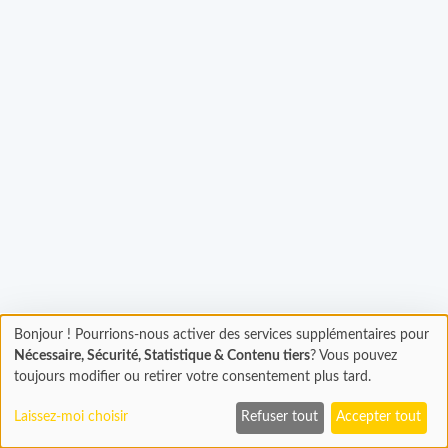
gement...
Bonjour ! Pourrions-nous activer des services supplémentaires pour
Chargement
Nécessaire, Sécurité, Statistique & Contenu tiers
? Vous pouvez
En cours...
toujours modifier ou retirer votre consentement plus tard.
Laissez-moi choisir
Refuser tout
Accepter tout