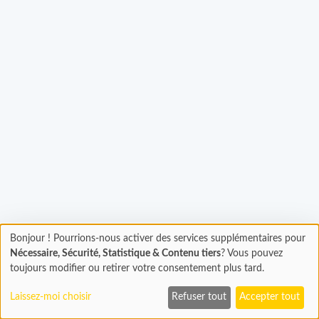
rgement...
Bonjour ! Pourrions-nous activer des services supplémentaires pour
Chargement
Nécessaire, Sécurité, Statistique & Contenu tiers
? Vous pouvez
En cours...
toujours modifier ou retirer votre consentement plus tard.
Laissez-moi choisir
Refuser tout
Accepter tout