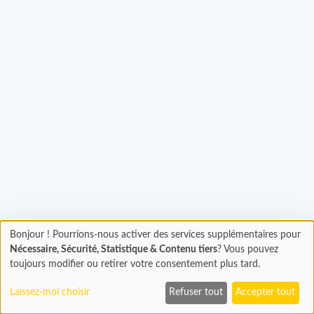
gement...
Bonjour ! Pourrions-nous activer des services supplémentaires pour
Chargement
Nécessaire, Sécurité, Statistique & Contenu tiers
? Vous pouvez
En cours...
toujours modifier ou retirer votre consentement plus tard.
Laissez-moi choisir
Refuser tout
Accepter tout