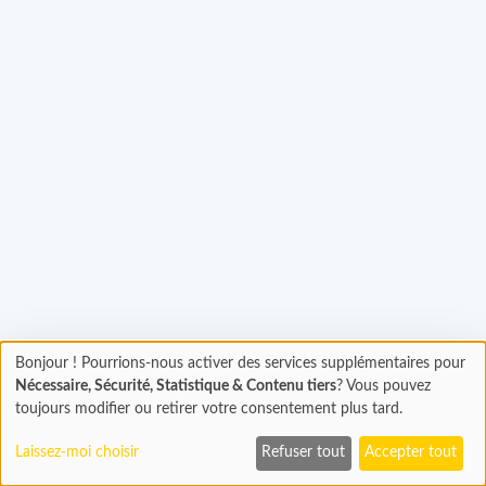
Chargement...
Bonjour ! Pourrions-nous activer des services supplémentaires pour
Chargement
Nécessaire, Sécurité, Statistique & Contenu tiers
? Vous pouvez
En cours...
toujours modifier ou retirer votre consentement plus tard.
Laissez-moi choisir
Refuser tout
Accepter tout