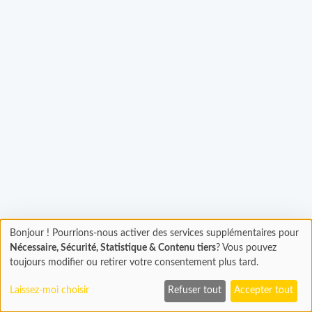
rgement...
Bonjour ! Pourrions-nous activer des services supplémentaires pour
Chargement
Nécessaire, Sécurité, Statistique & Contenu tiers
? Vous pouvez
En cours...
toujours modifier ou retirer votre consentement plus tard.
Laissez-moi choisir
Refuser tout
Accepter tout