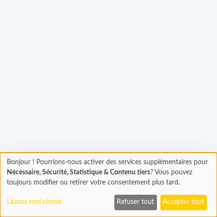
Bonjour ! Pourrions-nous activer des services supplémentaires pour
Chargement
gement...
Nécessaire, Sécurité, Statistique & Contenu tiers
? Vous pouvez
En cours...
toujours modifier ou retirer votre consentement plus tard.
Laissez-moi choisir
Refuser tout
Accepter tout