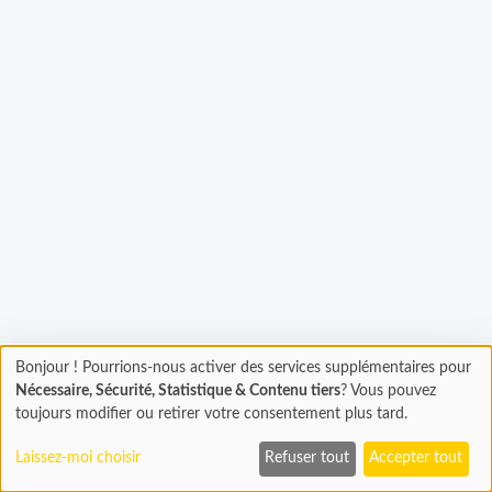
Bonjour ! Pourrions-nous activer des services supplémentaires pour
Chargement
rgement...
Nécessaire, Sécurité, Statistique & Contenu tiers
? Vous pouvez
En cours...
toujours modifier ou retirer votre consentement plus tard.
Laissez-moi choisir
Refuser tout
Accepter tout