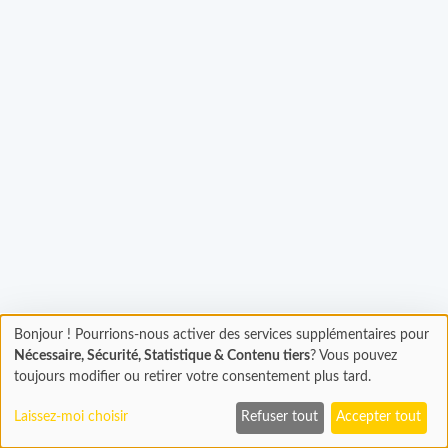
hargement...
Bonjour ! Pourrions-nous activer des services supplémentaires pour
Chargement
Nécessaire, Sécurité, Statistique & Contenu tiers
? Vous pouvez
En cours...
toujours modifier ou retirer votre consentement plus tard.
Laissez-moi choisir
Refuser tout
Accepter tout