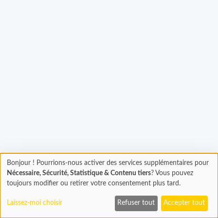
Bonjour ! Pourrions-nous activer des services supplémentaires pour
Chargement
Chargement...
Nécessaire, Sécurité, Statistique & Contenu tiers
? Vous pouvez
En cours...
toujours modifier ou retirer votre consentement plus tard.
Laissez-moi choisir
Refuser tout
Accepter tout