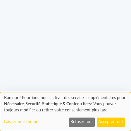
Bonjour ! Pourrions-nous activer des services supplémentaires pour
Chargement
gement...
Nécessaire, Sécurité, Statistique & Contenu tiers
? Vous pouvez
En cours...
toujours modifier ou retirer votre consentement plus tard.
Laissez-moi choisir
Refuser tout
Accepter tout