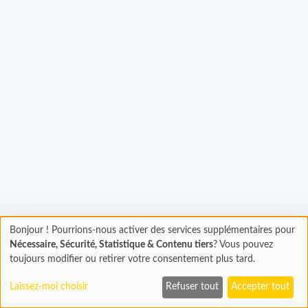
Chargement...
Bonjour ! Pourrions-nous activer des services supplémentaires pour
Chargement
Nécessaire, Sécurité, Statistique & Contenu tiers
? Vous pouvez
En cours...
toujours modifier ou retirer votre consentement plus tard.
Laissez-moi choisir
Refuser tout
Accepter tout