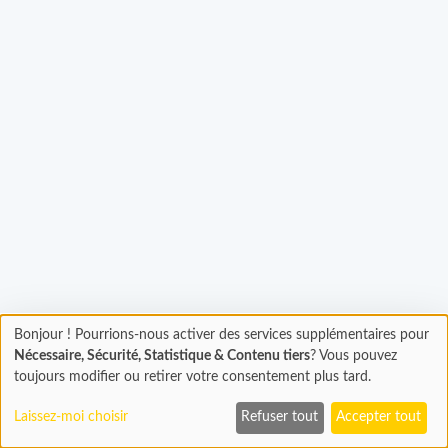
gement...
Bonjour ! Pourrions-nous activer des services supplémentaires pour
Chargement
Nécessaire, Sécurité, Statistique & Contenu tiers
? Vous pouvez
En cours...
toujours modifier ou retirer votre consentement plus tard.
Laissez-moi choisir
Refuser tout
Accepter tout