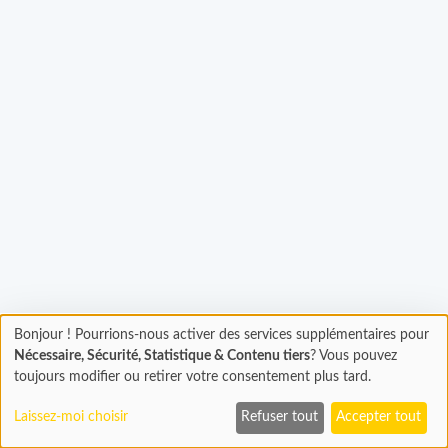
Bonjour ! Pourrions-nous activer des services supplémentaires pour
Chargement
gement...
Nécessaire, Sécurité, Statistique & Contenu tiers
? Vous pouvez
En cours...
toujours modifier ou retirer votre consentement plus tard.
Laissez-moi choisir
Refuser tout
Accepter tout