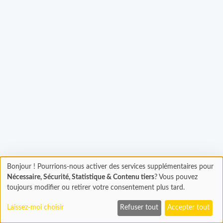
Bonjour ! Pourrions-nous activer des services supplémentaires pour
Chargement
Chargement...
Nécessaire, Sécurité, Statistique & Contenu tiers
? Vous pouvez
En cours...
toujours modifier ou retirer votre consentement plus tard.
Laissez-moi choisir
Refuser tout
Accepter tout