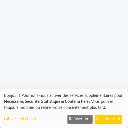
rgement...
Bonjour ! Pourrions-nous activer des services supplémentaires pour
Chargement
Nécessaire, Sécurité, Statistique & Contenu tiers
? Vous pouvez
En cours...
toujours modifier ou retirer votre consentement plus tard.
Laissez-moi choisir
Refuser tout
Accepter tout