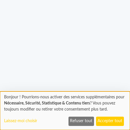
Chargement...
Bonjour ! Pourrions-nous activer des services supplémentaires pour
Chargement
Nécessaire, Sécurité, Statistique & Contenu tiers
? Vous pouvez
En cours...
toujours modifier ou retirer votre consentement plus tard.
Laissez-moi choisir
Refuser tout
Accepter tout