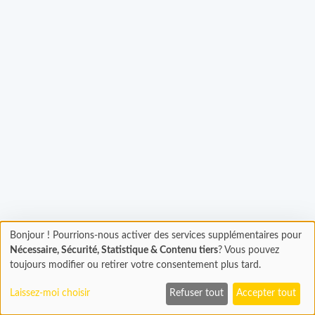
rgement...
Bonjour ! Pourrions-nous activer des services supplémentaires pour
Chargement
Nécessaire, Sécurité, Statistique & Contenu tiers
? Vous pouvez
En cours...
toujours modifier ou retirer votre consentement plus tard.
Laissez-moi choisir
Refuser tout
Accepter tout