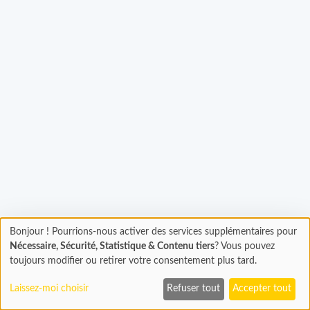
Bonjour ! Pourrions-nous activer des services supplémentaires pour
Chargement
argement...
Nécessaire, Sécurité, Statistique & Contenu tiers
? Vous pouvez
En cours...
toujours modifier ou retirer votre consentement plus tard.
Laissez-moi choisir
Refuser tout
Accepter tout