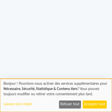
Bonjour ! Pourrions-nous activer des services supplémentaires pour
Chargement
hargement...
Nécessaire, Sécurité, Statistique & Contenu tiers
? Vous pouvez
En cours...
toujours modifier ou retirer votre consentement plus tard.
Laissez-moi choisir
Refuser tout
Accepter tout