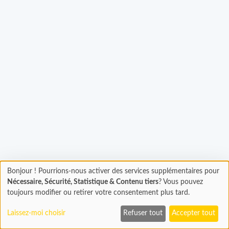
Chargement...
Bonjour ! Pourrions-nous activer des services supplémentaires pour
Chargement
Nécessaire, Sécurité, Statistique & Contenu tiers
? Vous pouvez
En cours...
toujours modifier ou retirer votre consentement plus tard.
Laissez-moi choisir
Refuser tout
Accepter tout