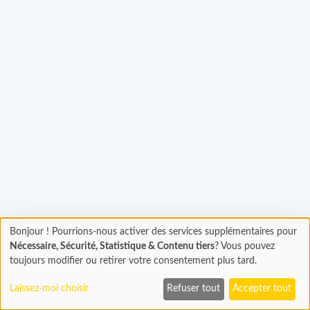
Bonjour ! Pourrions-nous activer des services supplémentaires pour
gement...
Chargement
Nécessaire, Sécurité, Statistique & Contenu tiers
? Vous pouvez
En cours...
toujours modifier ou retirer votre consentement plus tard.
Laissez-moi choisir
Refuser tout
Accepter tout