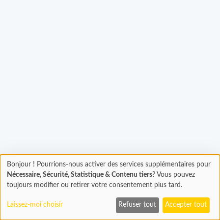
Chargement...
Bonjour ! Pourrions-nous activer des services supplémentaires pour
Chargement
Nécessaire, Sécurité, Statistique & Contenu tiers
? Vous pouvez
En cours...
toujours modifier ou retirer votre consentement plus tard.
Laissez-moi choisir
Refuser tout
Accepter tout