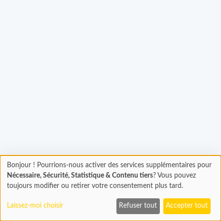
rgement...
Bonjour ! Pourrions-nous activer des services supplémentaires pour
Chargement
Nécessaire, Sécurité, Statistique & Contenu tiers
? Vous pouvez
En cours...
toujours modifier ou retirer votre consentement plus tard.
Laissez-moi choisir
Refuser tout
Accepter tout