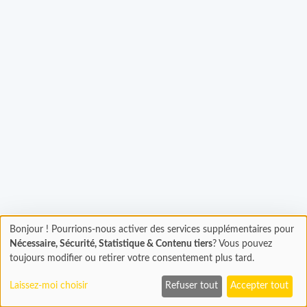
Bonjour ! Pourrions-nous activer des services supplémentaires pour
Chargement
gement...
Nécessaire, Sécurité, Statistique & Contenu tiers
? Vous pouvez
En cours...
toujours modifier ou retirer votre consentement plus tard.
Laissez-moi choisir
Refuser tout
Accepter tout