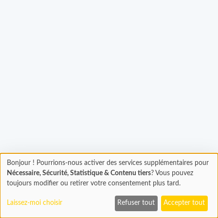
Bonjour ! Pourrions-nous activer des services supplémentaires pour
Chargement
Chargement...
Nécessaire, Sécurité, Statistique & Contenu tiers
? Vous pouvez
En cours...
toujours modifier ou retirer votre consentement plus tard.
Laissez-moi choisir
Refuser tout
Accepter tout