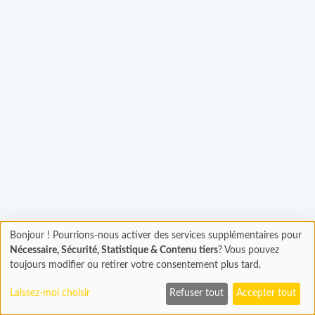
hargement...
Bonjour ! Pourrions-nous activer des services supplémentaires pour
Chargement
Nécessaire, Sécurité, Statistique & Contenu tiers
? Vous pouvez
En cours...
toujours modifier ou retirer votre consentement plus tard.
Laissez-moi choisir
Refuser tout
Accepter tout