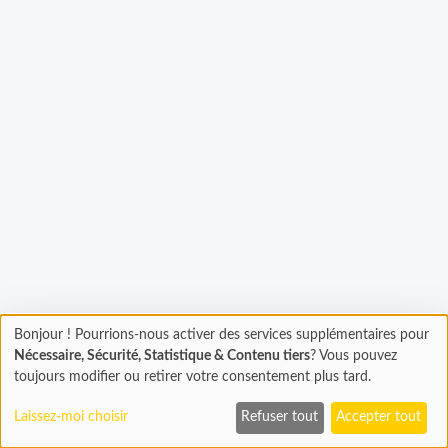
Chargement...
Bonjour ! Pourrions-nous activer des services supplémentaires pour
Chargement
Nécessaire, Sécurité, Statistique & Contenu tiers
? Vous pouvez
En cours...
toujours modifier ou retirer votre consentement plus tard.
Laissez-moi choisir
Refuser tout
Accepter tout