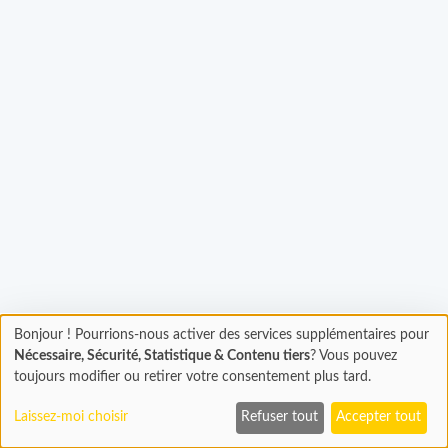
Bonjour ! Pourrions-nous activer des services supplémentaires pour
Chargement
argement...
Nécessaire, Sécurité, Statistique & Contenu tiers
? Vous pouvez
En cours...
toujours modifier ou retirer votre consentement plus tard.
Laissez-moi choisir
Refuser tout
Accepter tout